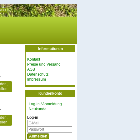
akt
Informationen
Kontakt
Preise und Versand
AGB
Datenschutz
*
Impressum
lden,
ellen
Kundenkonto
Log-in / Anmeldung
Neukunde
*
Log-in
lden,
ellen