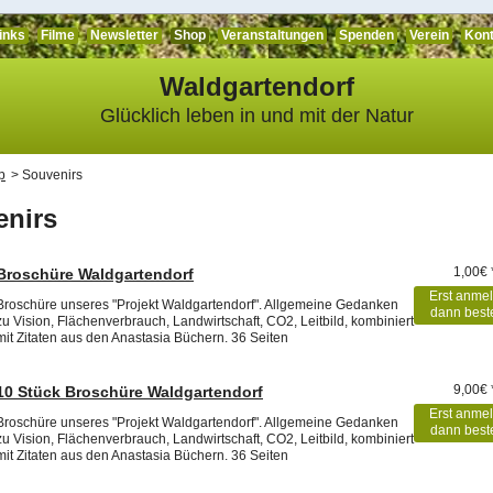
inks
Filme
Newsletter
Shop
Veranstaltungen
Spenden
Verein
Kont
Waldgartendorf
Glücklich leben in und mit der Natur
p
Souvenirs
enirs
1,00€ 
Broschüre Waldgartendorf
Erst anme
Broschüre unseres "Projekt Waldgartendorf". Allgemeine Gedanken
dann best
zu Vision, Flächenverbrauch, Landwirtschaft, CO2, Leitbild, kombiniert
mit Zitaten aus den Anastasia Büchern. 36 Seiten
9,00€ 
10 Stück Broschüre Waldgartendorf
Erst anme
Broschüre unseres "Projekt Waldgartendorf". Allgemeine Gedanken
dann best
zu Vision, Flächenverbrauch, Landwirtschaft, CO2, Leitbild, kombiniert
mit Zitaten aus den Anastasia Büchern. 36 Seiten