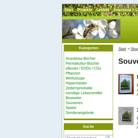
Start
Projekte
Leitbild
Anastasia
L
Kategorien
Start
Sho
Anastasia-Bücher
Souv
Permakultur-Bücher
eBooks / DVDs / CDs
Pflanzen
Werkzeuge
HyperAdobe
Zedernprodukte
sonstige Lebensmittel
Biomeiler
Souvenirs
Spiele
Sonderangebote
Suche