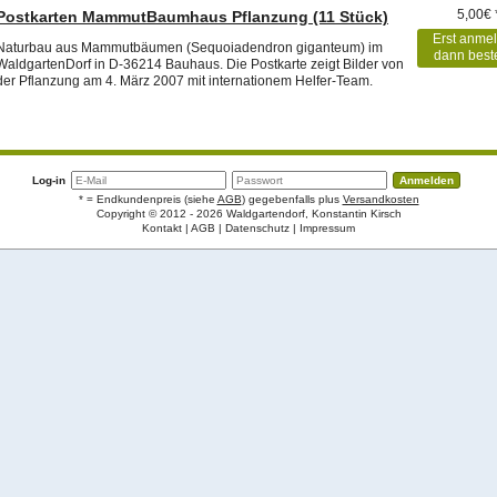
5,00€ 
Postkarten MammutBaumhaus Pflanzung (11 Stück)
Erst anme
Naturbau aus Mammutbäumen (Sequoiadendron giganteum) im
dann best
WaldgartenDorf in D-36214 Bauhaus. Die Postkarte zeigt Bilder von
der Pflanzung am 4. März 2007 mit internationem Helfer-Team.
Log-in
* = Endkundenpreis (siehe
AGB
) gegebenfalls plus
Versandkosten
Copyright © 2012 - 2026 Waldgartendorf, Konstantin Kirsch
Kontakt
AGB
Datenschutz
Impressum