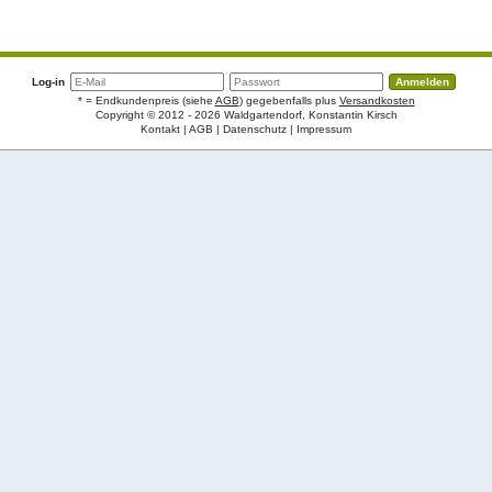
Log-in
* = Endkundenpreis (siehe
AGB
) gegebenfalls plus
Versandkosten
Copyright © 2012 - 2026 Waldgartendorf, Konstantin Kirsch
Kontakt
AGB
Datenschutz
Impressum