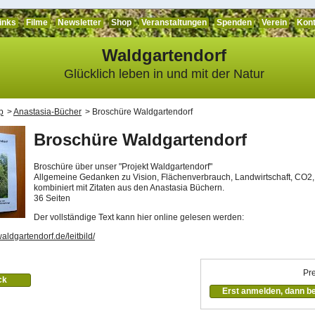
inks
Filme
Newsletter
Shop
Veranstaltungen
Spenden
Verein
Kont
Waldgartendorf
Glücklich leben in und mit der Natur
p
Anastasia-Bücher
Broschüre Waldgartendorf
Broschüre Waldgartendorf
Broschüre über unser "Projekt Waldgartendorf"
Allgemeine Gedanken zu Vision, Flächenverbrauch, Landwirtschaft, CO2, L
kombiniert mit Zitaten aus den Anastasia Büchern.
36 Seiten
Der vollständige Text kann hier online gelesen werden:
aldgartendorf.de/leitbild/
Pre
ck
Erst anmelden, dann be