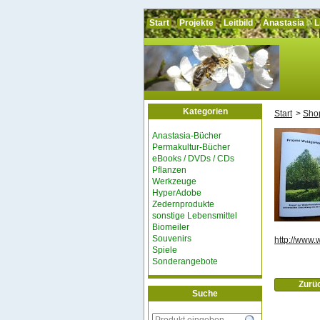
Start
Projekte
Leitbild
Anastasia
L
Kategorien
Start
Sho
Anastasia-Bücher
Permakultur-Bücher
eBooks / DVDs / CDs
Pflanzen
Werkzeuge
HyperAdobe
Zedernprodukte
sonstige Lebensmittel
Biomeiler
Souvenirs
http://www.w
Spiele
Sonderangebote
Zurü
Suche